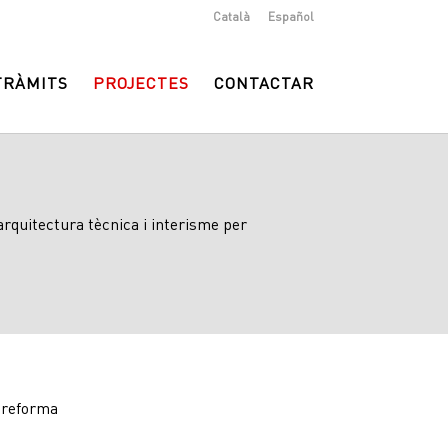
Català
Español
TRÀMITS
PROJECTES
CONTACTAR
arquitectura tècnica i interisme per
i reforma