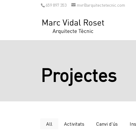
659 897 353
mvr@arquitectetecnic.com
Projectes
All
Activitats
Canvi d'ús
Ins