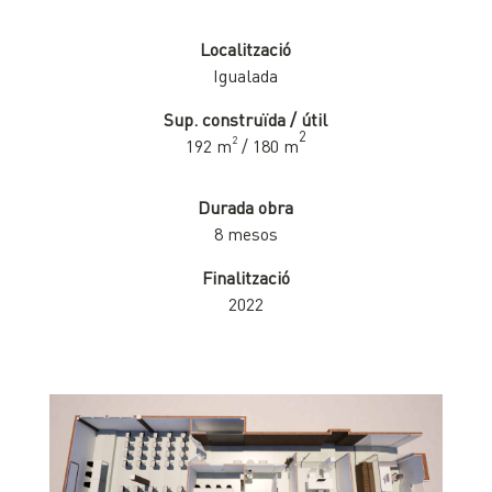
Localització
Igualada
Sup. construïda / útil
2
2
192 m
/ 180 m
Durada obra
8 mesos
Finalització
2022