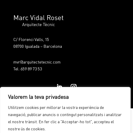
C/ Florenci Valls, 15
08700 Igualada – Barcelona
mvr@arquitectetecnic.com
Tel: 659 89 73 53
Valorem la teva privadesa
Avís legal
Política de privacitat
Política de cookies
Utilitzem cookies per millorar la vostra experiència de
navegació, publicar anuncis o contingut personalitzats i analitzar
el nostre trànsit. En fer clic a "Acceptar-ho tot", accepteu el
nostre ús de cookies.