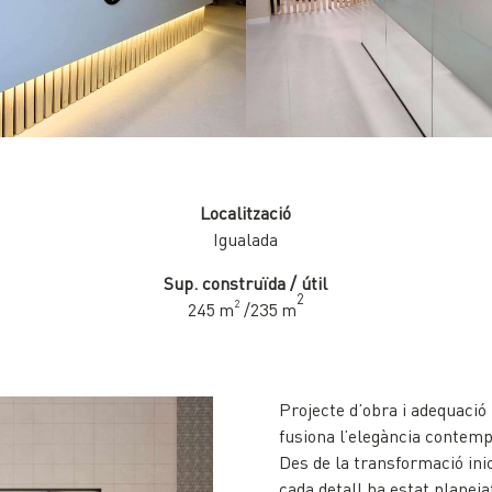
Localització
Igualada
Sup. construïda / útil
2
2
245 m
/235 m
Projecte d’obra i adequació
fusiona l’elegància contemp
Des de la transformació inic
cada detall ha estat planej