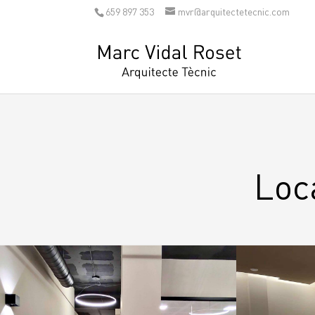
659 897 353
mvr@arquitectetecnic.com
Loca