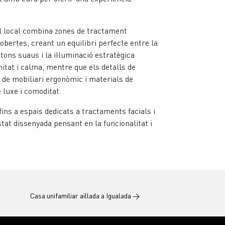
del local combina zones de tractament
obertes, creant un equilibri perfecte entre la
s tons suaus i la il·luminació estratègica
itat i calma, mentre que els detalls de
ó de mobiliari ergonòmic i materials de
e luxe i comoditat.
ins a espais dedicats a tractaments facials i
tat dissenyada pensant en la funcionalitat i
Casa unifamiliar aïllada a Igualada
→