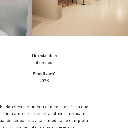
Durada obra
8 mesos
Finalització
2023
 ha donat vida a un nou centre d´estètica que
orània amb un ambient acollidor i relaxant.
ial de l’espai fins a la remodelació completa,
at amb cura per oferir una experiència